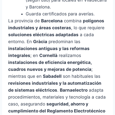
(según uso) para locales en Viladecans
y Barcelona.
Guarda certificados para averías.
La provincia de
Barcelona
combina
polígonos
industriales y áreas costeras
, lo que requiere
soluciones eléctricas adaptadas
a cada
entorno. En
Gràcia
predominan las
instalaciones antiguas y las reformas
integrales
; en
Cornellà
realizamos
instalaciones de eficiencia energética,
cuadros nuevos y mejoras de potencia
;
mientras que en
Sabadell
son habituales las
revisiones industriales y la automatización
de sistemas eléctricos
.
Barnaelectro
adapta
procedimientos, materiales y tecnología a cada
caso, asegurando
seguridad, ahorro y
cumplimiento del Reglamento Electrotécnico