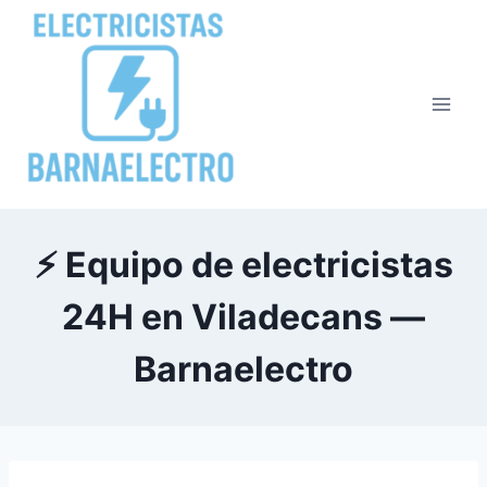
Saltar
al
contenido
⚡ Equipo de electricistas
24H en Viladecans —
Barnaelectro