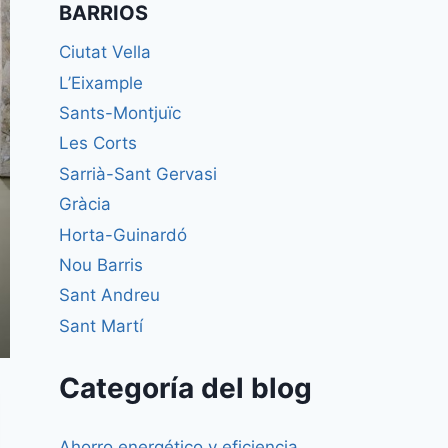
BARRIOS
Ciutat Vella
L’Eixample
Sants-Montjuïc
Les Corts
Sarrià-Sant Gervasi
Gràcia
Horta-Guinardó
Nou Barris
Sant Andreu
Sant Martí
Categoría del blog
Ahorro energético y eficiencia