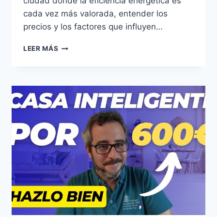
ciudad donde la eficiencia energética es
cada vez más valorada, entender los
precios y los factores que influyen…
COSTO
LEER MÁS
DE
UNA
REVISIÓN
ELÉCTRICA
COMPLETA
EN
BARCELONA