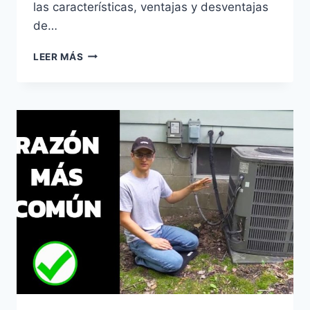
las características, ventajas y desventajas
de…
COMPARATIVA
LEER MÁS
DE
LOS
SISTEMAS
DOMÓTICOS
MÁS
POPULARES
PARA
EL
HOGAR