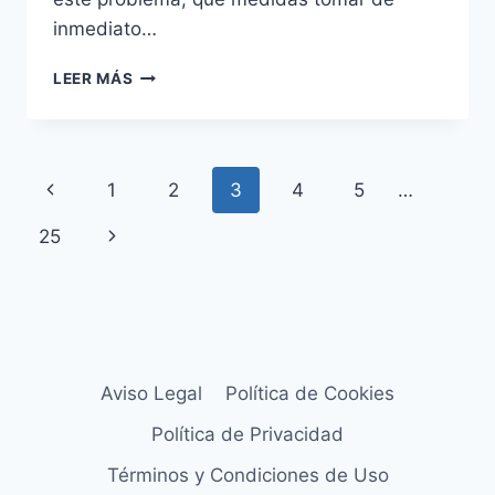
inmediato…
CÓMO
LEER MÁS
ACTUAR
ANTE
CHISPAS
AL
Navegación
Página
1
2
3
4
5
…
ENCENDER
UNA
de
anterior
Siguiente
25
LÁMPARA
página
página
Aviso Legal
Política de Cookies
Política de Privacidad
Términos y Condiciones de Uso