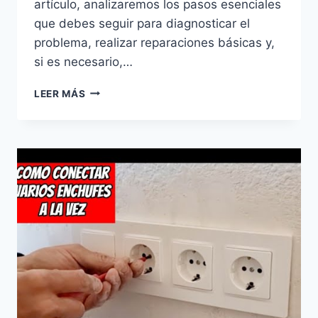
artículo, analizaremos los pasos esenciales
que debes seguir para diagnosticar el
problema, realizar reparaciones básicas y,
si es necesario,…
SOLUCIONES
LEER MÁS
PARA
EL
AIRE
ACONDICIONADO:
QUÉ
HACER
ANTE
FALLOS
ELÉCTRICOS